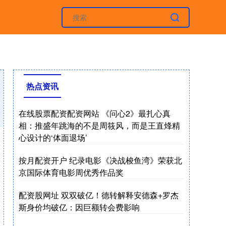
热点资讯
在线股票配资配资网站 《问心2》最扎心真
相：推盛年跳海的不是周筱风，而是王直烽精
心设计的‘体面退场’
按月配资开户 纪录电影《决战梭鱼湾》荣获北
京国际体育电影周优秀作品奖
配资股网址 双双破亿！德转解释安德森+罗杰
斯身价均破亿：因巨额转会费影响