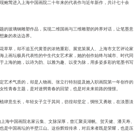
现鲍莺进入上海中国画院二十年来的代表作与近年新作，共计七十余
题的玻璃钢雕塑作品，实现二维国画与三维雕塑的跨界对话，让笔墨意
想象的表达边界。
花草草，却不追五代黄荃的浓艳重彩。展览策展人、上海市文艺评论家
海上画坛极具代表性的中生代女艺术家，她的创作始终与城市、时代同
于上海的她，以诗为韵、以雅为趣、以变为脉，用多姿多彩的笔墨书写
定艺术气质的，却是人物画。张立行特别提及她入职画院第一年创作的
女性青春主题，是对迷惘青春的回望，也是对未来前路的憧憬。
植肆意生长，年轻女子立于其间，彷徨却坚定，惆怅又勇敢，在淡墨淡
立的上海中国画院名家云集、文脉深厚，曾汇聚吴湖帆、贺天健、潘天寿、
也是中国画坛的半壁江山。这份辉煌传承，对后来者既是荣耀，也是压