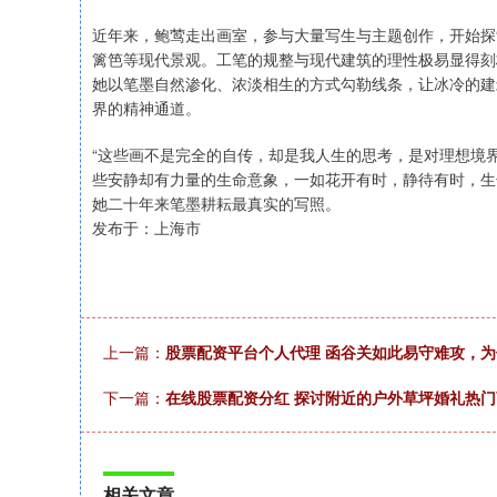
近年来，鲍莺走出画室，参与大量写生与主题创作，开始探
篱笆等现代景观。工笔的规整与现代建筑的理性极易显得刻
她以笔墨自然渗化、浓淡相生的方式勾勒线条，让冰冷的建
界的精神通道。
“这些画不是完全的自传，却是我人生的思考，是对理想境
些安静却有力量的生命意象，一如花开有时，静待有时，生
她二十年来笔墨耕耘最真实的写照。
发布于：上海市
上一篇：
股票配资平台个人代理 函谷关如此易守难攻，
下一篇：
在线股票配资分红 探讨附近的户外草坪婚礼热
相关文章