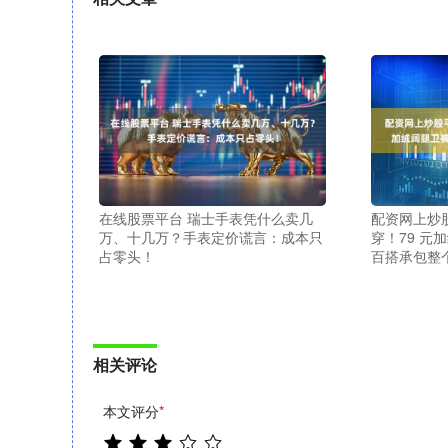
在线股票平台 瑞士手表凭什么卖几
配资网上炒股
万、十几万？手表定价谎言：成本只
穿！79 元
占零头！
百搭承包整
相关评论
本文评分
*