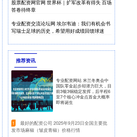
股票配资网官网 世界杯｜扩军改革有得失 百场
答卷待终章
专业配资交流论坛网 埃尔韦迪：我们有机会书
写瑞士足球的历史，希望用好成绩回馈球迷
推荐资讯
专业配资网站 米兰冬奥会中
国队零金起步却潜力巨大，目
前3银3铜稳定发挥，后半程6
至7个核心冲金点首金大概率
即将诞生
​最好的配资公司 2025年9月23日全国主要批
1
发市场麻椒（皱皮青椒）价格行情