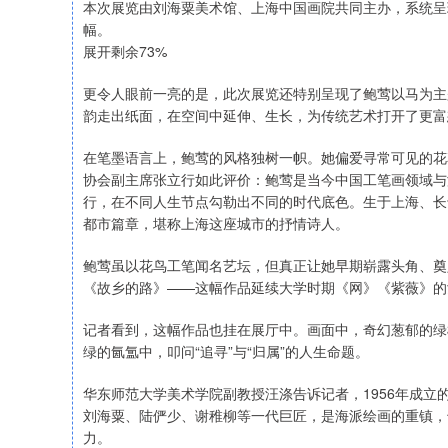
本次展览由刘海粟美术馆、上海中国画院共同主办，系统呈
幅。
展开剩余73%
更令人眼前一亮的是，此次展览还特别呈现了鲍莺以马为主
韵走出纸面，在空间中延伸、生长，为传统艺术打开了更富
在笔墨语言上，鲍莺的风格独树一帜。她偏爱寻常可见的花
协会副主席张立行如此评价：鲍莺是当今中国工笔画领域与
行，在不同人生节点勾勒出不同的时代底色。生于上海、长
都市篇章，堪称上海这座城市的抒情诗人。
鲍莺虽以花鸟工笔闻名艺坛，但真正让她早期崭露头角、奠
《故乡的路》——这幅作品延续大学时期《网》《紫薇》的
记者看到，这幅作品也挂在展厅中。画面中，奇幻葱郁的绿
绿的氤氲中，叩问“追寻”与“归属”的人生命题。
华东师范大学美术学院副教授汪涤告诉记者，1956年成
刘海粟、陆俨少、谢稚柳等一代巨匠，是海派绘画的重镇，
力。