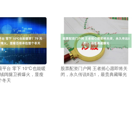
平台 零下 10℃也能暖
股票配资门户网 王者摇心愿即将关
加绒阔腿卫裤爆火，显瘦
闭，永久传说8选1，最贵典藏曝光
个冬天