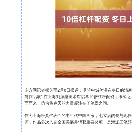
东方网记者熊芳雨2月8日报道：尽管申城仍浸在冬日的清
莺作品展” 在上海刘海粟美术馆启幕10倍杠杆配资，纸绢
面而来，仿佛将春天的力量凝注在了笔墨之间。
作为上海极具代表性的中生代中国画家，七零后的鲍莺现任
师，作品多次入选全国美展并斩获重要奖项，是海派工笔领