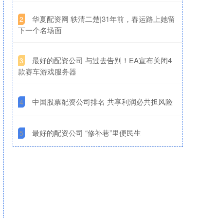
​华夏配资网 轶清二楚|31年前，春运路上她留
2
下一个名场面
​最好的配资公司 与过去告别！EA宣布关闭4
3
款赛车游戏服务器
​中国股票配资公司排名 共享利润必共担风险
4
​最好的配资公司 “修补巷”里便民生
5