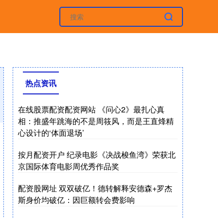
热点资讯
在线股票配资配资网站 《问心2》最扎心真
相：推盛年跳海的不是周筱风，而是王直烽精
心设计的‘体面退场’
按月配资开户 纪录电影《决战梭鱼湾》荣获北
京国际体育电影周优秀作品奖
配资股网址 双双破亿！德转解释安德森+罗杰
斯身价均破亿：因巨额转会费影响