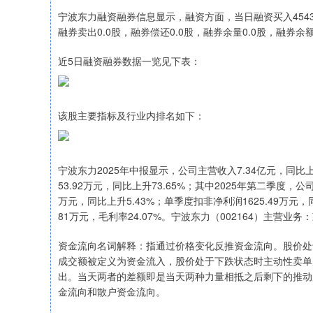
宁波东力融资融券信息显示，融资方面，当日融资买入4543.4
融券卖出0.0股，融券偿还0.0股，融券余量0.0股，融券余额
近5日融资融券数据一览见下表：
该股主要指标及行业内排名如下：
宁波东力2025年中报显示，公司主营收入7.34亿元，同比上升
53.92万元，同比上升73.65%；其中2025年第二季度，公
万元，同比上升5.43%；单季度扣非净利润1625.49万元，同比
81万元，毛利率24.07%。宁波东力（002164）主营
资金流向名词解释：指通过价格变化反推资金流向。股价处
成交额被定义为资金流入，股价处于下跌状态时主动性卖单
出。当天两者的差额即是当天两种力量相抵之后剩下的推动
金流向和散户资金流向。