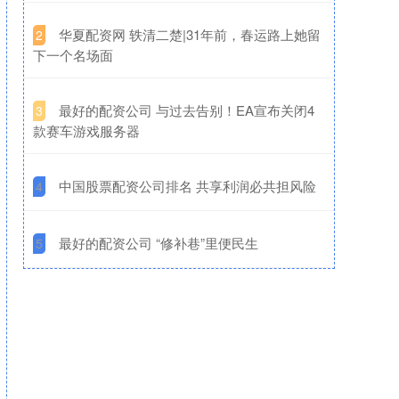
​华夏配资网 轶清二楚|31年前，春运路上她留
2
下一个名场面
​最好的配资公司 与过去告别！EA宣布关闭4
3
款赛车游戏服务器
​中国股票配资公司排名 共享利润必共担风险
4
​最好的配资公司 “修补巷”里便民生
5