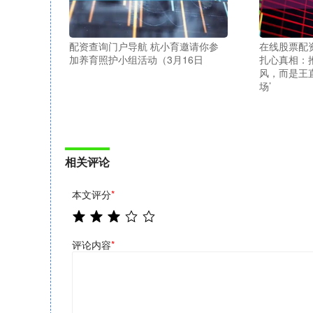
配资查询门户导航 杭小育邀请你参
在线股票配
加养育照护小组活动（3月16日
扎心真相：
风，而是王
场’
相关评论
本文评分
*
评论内容
*