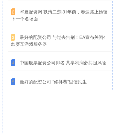
​华夏配资网 轶清二楚|31年前，春运路上她留
2
下一个名场面
​最好的配资公司 与过去告别！EA宣布关闭4
3
款赛车游戏服务器
​中国股票配资公司排名 共享利润必共担风险
4
​最好的配资公司 “修补巷”里便民生
5