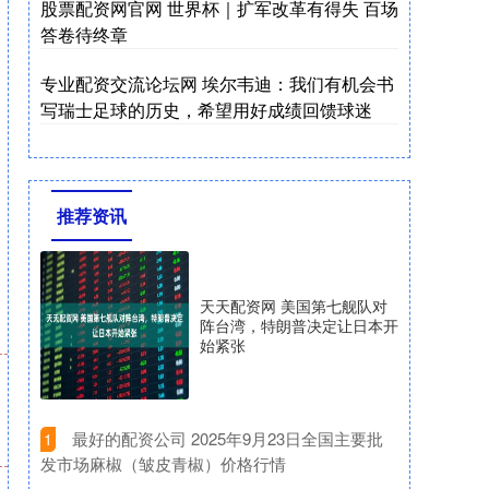
股票配资网官网 世界杯｜扩军改革有得失 百场
答卷待终章
专业配资交流论坛网 埃尔韦迪：我们有机会书
写瑞士足球的历史，希望用好成绩回馈球迷
推荐资讯
天天配资网 美国第七舰队对
阵台湾，特朗普决定让日本开
始紧张
​最好的配资公司 2025年9月23日全国主要批
1
发市场麻椒（皱皮青椒）价格行情