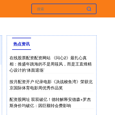
热点资讯
在线股票配资配资网站 《问心2》最扎心真
相：推盛年跳海的不是周筱风，而是王直烽精
心设计的‘体面退场’
按月配资开户 纪录电影《决战梭鱼湾》荣获北
京国际体育电影周优秀作品奖
配资股网址 双双破亿！德转解释安德森+罗杰
斯身价均破亿：因巨额转会费影响