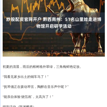
初夏的清晨，雨后的榕树格外翠绿，三角梅鲜艳绽放。
“我看见家乡出土的铜车马了！”
“抚琴俑正在拨动琴弦，陶醉在音乐声中呢？”
“能亲自体验‘烧箔画’，太高兴了！”
研学活动（陈湘飚摄）