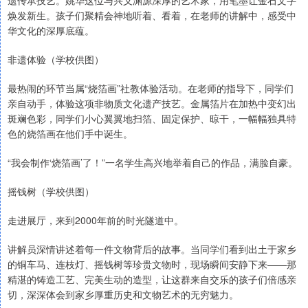
遗传承技艺。姚华这位与兴义渊源深厚的艺术家，用笔墨让金石文字
焕发新生。孩子们聚精会神地听着、看着，在老师的讲解中，感受中
华文化的深厚底蕴。
非遗体验（学校供图）
最热闹的环节当属“烧箔画”社教体验活动。在老师的指导下，同学们
亲自动手，体验这项非物质文化遗产技艺。金属箔片在加热中变幻出
斑斓色彩，同学们小心翼翼地扫箔、固定保护、晾干，一幅幅独具特
色的烧箔画在他们手中诞生。
“我会制作‘烧箔画’了！”一名学生高兴地举着自己的作品，满脸自豪。
摇钱树（学校供图）
走进展厅，来到2000年前的时光隧道中。
讲解员深情讲述着每一件文物背后的故事。当同学们看到出土于家乡
的铜车马、连枝灯、摇钱树等珍贵文物时，现场瞬间安静下来——那
精湛的铸造工艺、完美生动的造型，让这群来自交乐的孩子们倍感亲
切，深深体会到家乡厚重历史和文物艺术的无穷魅力。