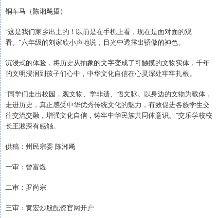
铜车马（陈湘飚摄）
“这是我们家乡出土的！以前是在手机上看，现在是面对面的观
看。”六年级的刘家欣小声地说，目光中透露出骄傲的神色。
沉浸式的体验，将历史从抽象的文字变成了可触摸的文物实体，千年
的文明浸润到孩子们心中，中华文化自信在心灵深处牢牢扎根。
“同学们走出校园，观文物、学非遗、悟文脉。以身边的文物为载体，
走进历史，真正感受中华优秀传统文化的魅力，有效促进各族学生交
往交流交融，增强文化自信，铸牢中华民族共同体意识。”交乐学校校
长王淞深有感触。
供稿：州民宗委 陈湘飚
一审：曾富煜
二审：罗尚宗
三审：黄宏炒股配资官网开户