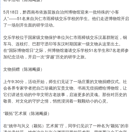
5月18日，黔西南布依族苗族自治州博物馆迎来一批特殊的“小客
人”——51名来自兴仁市雨樟镇交乐学校的学生。他们走进博物馆开启
了一场别开生面的研学活动。
交乐学校位于国家级文物保护单位兴仁市雨樟镇交乐汉墓群附近，铜
车马、连枝灯、巴郡守丞印等东汉时期国家一级文物从这里出土。
在“国际博物馆日”之际，州博物馆邀请交乐学校51名学生和7名老师参
加纪念活动，开启一次“穿越”历史的研学之旅。
文物捐赠（陈湘飚摄）
上午9:30分，活动开始，师生们见证了一场庄重的文物捐赠仪式。社
会各界专家学者把自己珍藏的宝贵文物、书画无偿捐赠给博物馆，让
它们讲述生动的中华文明古老故事，启迪更多的灵魂。那份对历史的
敬畏、对文化的守护之情，悄然浸润着一颗颗幼小的心灵。
“颖拓”艺术展（陈湘飚摄）
在“姚华与兴义（颖拓）艺术展”厅，同学们见识了一种名为“颖拓”的非