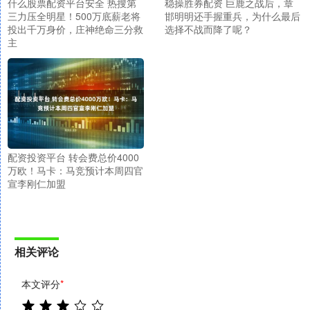
什么股票配资平台安全 热搜第
稳操胜券配资 巨鹿之战后，章
三力压全明星！500万底薪老将
邯明明还手握重兵，为什么最后
投出千万身价，庄神绝命三分救
选择不战而降了呢？
主
配资投资平台 转会费总价4000
万欧！马卡：马竞预计本周四官
宣李刚仁加盟
相关评论
本文评分
*