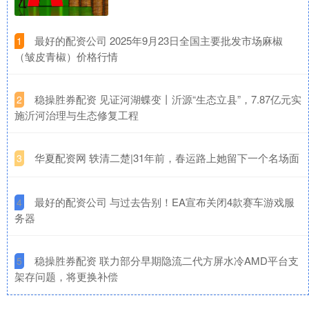
​最好的配资公司 2025年9月23日全国主要批发市场麻椒
1
（皱皮青椒）价格行情
​稳操胜券配资 见证河湖蝶变丨沂源“生态立县”，7.87亿元实
2
施沂河治理与生态修复工程
​华夏配资网 轶清二楚|31年前，春运路上她留下一个名场面
3
​最好的配资公司 与过去告别！EA宣布关闭4款赛车游戏服
4
务器
​稳操胜券配资 联力部分早期隐流二代方屏水冷AMD平台支
5
架存问题，将更换补偿