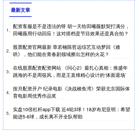
最新文章
配资客服是不是违法的呀 胡一天给田曦薇默契打满分，
1、
田曦薇用行动回应！这对搭档是节目效果还是真合拍？
股票配资官网最新 章若楠陈哲远综艺互动梦回《难
2、
哄》，他们能在青春剧领域擦出怎样的火花？
在线股票配资配资网站 《问心2》最扎心真相：推盛年
3、
跳海的不是周筱风，而是王直烽精心设计的‘体面退场’
按月配资开户 纪录电影《决战梭鱼湾》荣获北京国际体
4、
育电影周优秀作品奖
实盘10倍杠杆app下载 近4轮3球！18岁布尼亚明：希望
5、
能进5-6球，成长离不开全队帮助