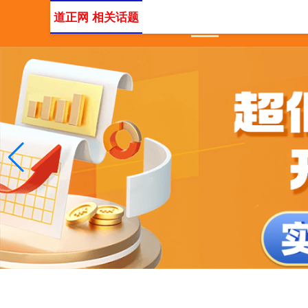
道正网 相关话题
首页
证券股票配资
怎