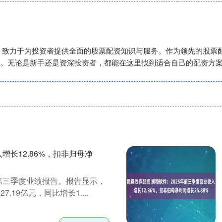
，致力于为投资者提供全面的股票配资知识与服务。作为领先的股票
。无论是新手还是资深投资者，都能在这里找到适合自己的配资方
增长12.86%，扣非归母净
25年第三季度业绩报告。报告显示，
19亿元，同比增长1....