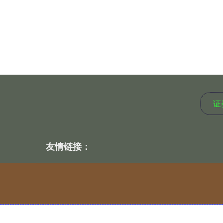
证
友情链接：