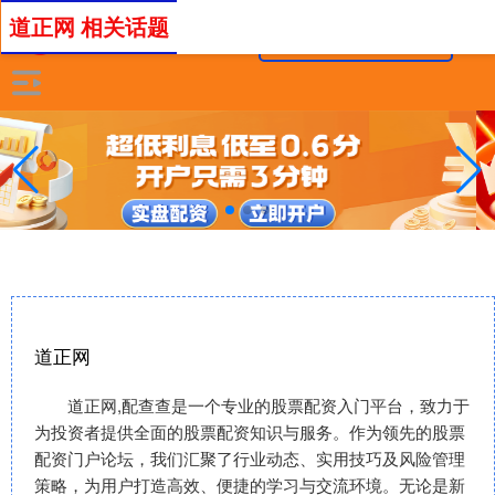
道正网 相关话题
道正网
道正网,配查查是一个专业的股票配资入门平台，致力于
为投资者提供全面的股票配资知识与服务。作为领先的股票
配资门户论坛，我们汇聚了行业动态、实用技巧及风险管理
策略，为用户打造高效、便捷的学习与交流环境。无论是新