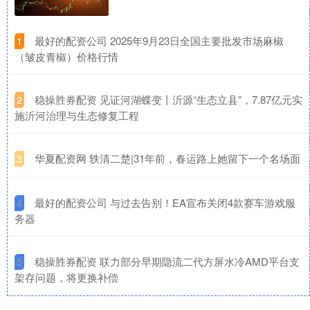
​最好的配资公司 2025年9月23日全国主要批发市场麻椒
1
（皱皮青椒）价格行情
​稳操胜券配资 见证河湖蝶变丨沂源“生态立县”，7.87亿元实
2
施沂河治理与生态修复工程
​华夏配资网 轶清二楚|31年前，春运路上她留下一个名场面
3
​最好的配资公司 与过去告别！EA宣布关闭4款赛车游戏服
4
务器
​稳操胜券配资 联力部分早期隐流二代方屏水冷AMD平台支
5
架存问题，将更换补偿