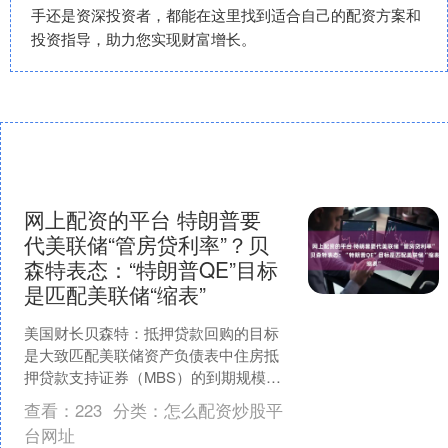
手还是资深投资者，都能在这里找到适合自己的配资方案和
投资指导，助力您实现财富增长。
网上配资的平台 特朗普要
代美联储“管房贷利率”？贝
森特表态：“特朗普QE”目标
是匹配美联储“缩表”
美国财长贝森特：抵押贷款回购的目标
是大致匹配美联储资产负债表中住房抵
押贷款支持证券（MBS）的到期规模网
上配资的平台网上配资的平台。....
查看：
223
分类：
怎么配资炒股平
台网址