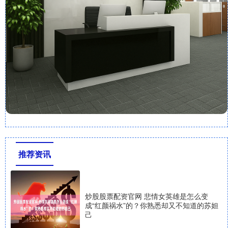
推荐资讯
炒股股票配资官网 悲情女英雄是怎么变
成“红颜祸水”的？你熟悉却又不知道的苏妲
己